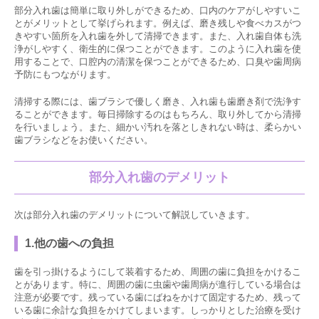
部分入れ歯は簡単に取り外しができるため、口内のケアがしやすいこ
とがメリットとして挙げられます。例えば、磨き残しや食べカスがつ
きやすい箇所を入れ歯を外して清掃できます。また、入れ歯自体も洗
浄がしやすく、衛生的に保つことができます。このように入れ歯を使
用することで、口腔内の清潔を保つことができるため、口臭や歯周病
予防にもつながります。
清掃する際には、歯ブラシで優しく磨き、入れ歯も歯磨き剤で洗浄す
ることができます。毎日掃除するのはもちろん、取り外してから清掃
を行いましょう。また、細かい汚れを落としきれない時は、柔らかい
歯ブラシなどをお使いください。
部分入れ歯のデメリット
次は部分入れ歯のデメリットについて解説していきます。
1.他の歯への負担
歯を引っ掛けるようにして装着するため、周囲の歯に負担をかけるこ
とがあります。特に、周囲の歯に虫歯や歯周病が進行している場合は
注意が必要です。残っている歯にばねをかけて固定するため、残って
いる歯に余計な負担をかけてしまいます。しっかりとした治療を受け